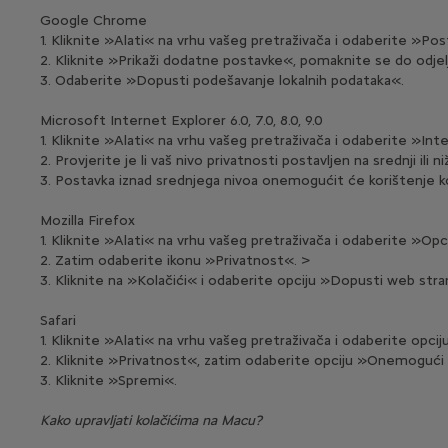
Google Chrome
1. Kliknite »Alati« na vrhu vašeg pretraživača i odaberite »Po
2. Kliknite »Prikaži dodatne postavke«, pomaknite se do odjel
3. Odaberite »Dopusti podešavanje lokalnih podataka«.
Microsoft Internet Explorer 6.0, 7.0, 8.0, 9.0
1. Kliknite »Alati« na vrhu vašeg pretraživača i odaberite »Int
2. Provjerite je li vaš nivo privatnosti postavljen na srednji ili
3. Postavka iznad srednjega nivoa onemogućit će korištenje ko
Mozilla Firefox
1. Kliknite »Alati« na vrhu vašeg pretraživača i odaberite »Opc
2. Zatim odaberite ikonu »Privatnost«. >
3. Kliknite na »Kolačići« i odaberite opciju »Dopusti web stra
Safari
1. Kliknite »Alati« na vrhu vašeg pretraživača i odaberite opci
2. Kliknite »Privatnost«, zatim odaberite opciju »Onemogući ko
3. Kliknite »Spremi«.
Kako upravljati kolačićima na Macu?