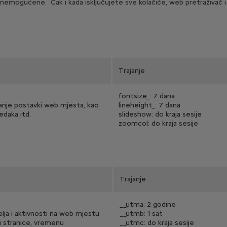
 onemogućene. Čak i kada isključujete sve kolačiće, web pretraživač i
Trajanje
fontsize_: 7 dana
manje postavki web mjesta, kao
lineheight_: 7 dana
edaka itd.
slideshow: do kraja sesije
zoomcol: do kraja sesije
Trajanje
__utma: 2 godine
telja i aktivnosti na web mjestu
__utmb: 1 sat
u stranice, vremenu
__utmc: do kraja sesije