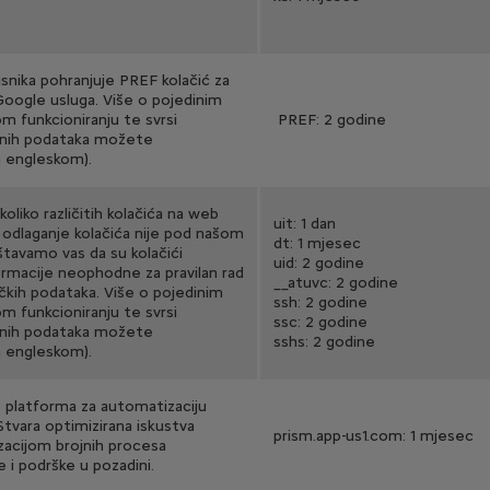
snika pohranjuje PREF kolačić za
oogle usluga. Više o pojedinim
om funkcioniranju te svrsi
PREF: 2 godine
jenih podataka možete
 engleskom).
liko različitih kolačića na web
uit: 1 dan
odlaganje kolačića nije pod našom
dt: 1 mjesec
tavamo vas da su kolačići
uid: 2 godine
formacije neophodne za pravilan rad
__atuvc: 2 godine
ičkih podataka. Više o pojedinim
ssh: 2 godine
om funkcioniranju te svrsi
ssc: 2 godine
jenih podataka možete
sshs: 2 godine
 engleskom).
 platforma za automatizaciju
 Stvara optimizirana iskustva
prism.app-us1.com: 1 mjesec
zacijom brojnih procesa
 i podrške u pozadini.