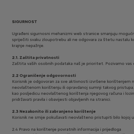
SIGURNOST
Ugrađeni sigurnosni mehanizmi web stranice smanjuju mogućnos
spriječiti svaku zloupotrebu ali ne odgovara za štetu nastalu k
krajnje nepažnje.
2.1. Zaštita privatnosti
Zaštita vaših osobnih podataka naš je prioritet. Pozivamo vas
2.2 Ograničenje odgovornosti
Korisnik je odgovoran za sve aktivnosti izvršene korištenjem 
neovlaštenom korištenju ili opravdanoj sumnji takvog pristupa. 
kao posljedicu neovlaštenog korištenja njegovog računa i lozin
pridržavati pravila i obavijesti objavljenih na stranici.
2.3 Nezakonito ili zabranjeno korištenje
Korisnik ne smije pokušavati neovlašteno pristupiti bilo kojoj
2.4 Pravo na korištenje povratnih informacija i prijedloga