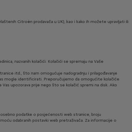
štenih Citroën prodavača u UK), kao i kako ih možete upravljati ili
inica, nazvanih kolačići. Kolačići se spremaju na Vaše
tranice itd., što nam omogućuje nadogradnju i prilagođavanje
 Vas mogle identificirati. Preporučujemo da omogućite kolačiće
a Vas upozorava prije nego što se kolačić spremi na disk. Ako
a, posebno podatke o posjećenosti web stranice, broju
 pomoću odabranih postavki web pretraživača. Za informacije o