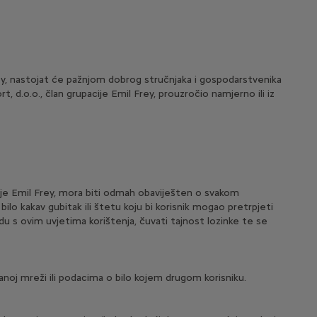
y, nastojat će pažnjom dobrog stručnjaka i gospodarstvenika
 d.o.o., član grupacije Emil Frey, prouzročio namjerno ili iz
ije Emil Frey, mora biti odmah obaviješten o svakom
ilo kakav gubitak ili štetu koju bi korisnik mogao pretrpjeti
u s ovim uvjetima korištenja, čuvati tajnost lozinke te se
noj mreži ili podacima o bilo kojem drugom korisniku.