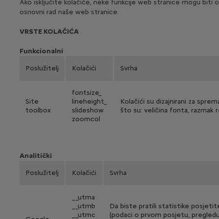
Ako isključite kolačiće, neke funkcije web stranice mogu biti
osnovni rad naše web stranice.
VRSTE KOLAČIĆA
Funkcionalni
Poslužitelj
Kolačići
Svrha
fontsize_
Site
lineheight_
Kolačići su dizajnirani za spre
toolbox
slideshow
što su: veličina fonta, razmak r
zoomcol
Analitički
Poslužitelj
Kolačići
Svrha
__utma
__utmb
Da biste pratili statistike posjeti
__utmc
(podaci o prvom posjetu, pregled