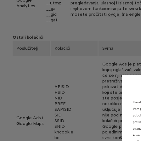
Google
__utmz
pregledavanja, ulaznoj i izlaznoj to
Analytics
__ga
i njihovom funkcioniranju te svrsi 
__gid
možete pročitati
ovdje
(na engle
__gat
Ostali kolačići
Poslužitelj
Kolačići
Svrha
Google Ads je pla
kojoj oglašivači za
će se njihovi oglas
pretraživanja. Kola
APISID
prikazat će vam w
HSID
koji ste pregledavali
NID
ste posjetili na n
Koris
PREF
nekoliko različitih
SAPISID
uključuje Google M
Vam p
SID
nije pod našom ko
pobol
Google Ads i
SSID
kolačići pohranili 
pretr
Google Maps
SNID
Google poboljšava
stran
khcookie
pojedinim kolačići
koriš
bc
svrsi korištenja p