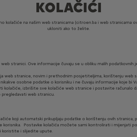
KOLAČIĆI
o kolačiće na našim web stranicama (citroen.ba i web stranicama ovla
ukloniti ako to želite.
eb stranici. Ove informacije čuvaju se u obliku malih podatkovnih jed
a web stranice, novim i prethodnim posjetiteljima, korištenju web s
e nikakve osobne podatke o korisniku i ne čuvaju informacije koje bi
 kolačiće, izbrišite sve kolačiće web stranice i postavite računalo d
e pregledavati web stranicu.
lačiće koji automatski prikupljaju podatke o korištenju ovih stranic
ke korisnika. Postavke kolačića možete sami kontrolirati i mijenjati
oristite i slijedite upute.