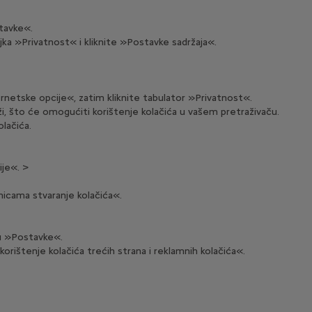
stavke«.
jka »Privatnost« i kliknite »Postavke sadržaja«.
ernetske opcije«, zatim kliknite tabulator »Privatnost«.
 niži, što će omogućiti korištenje kolačića u vašem pretraživaču.
lačića.
ije«. >
nicama stvaranje kolačića«.
ju »Postavke«.
rištenje kolačića trećih strana i reklamnih kolačića«.