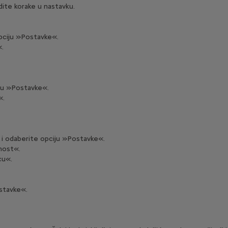
dite korake u nastavku.
opciju »Postavke«.
«.
iju »Postavke«.
«.
a i odaberite opciju »Postavke«.
rnost«.
cu«.
ostavke«.