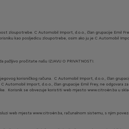
t zloupotrebe. C Automobil Import, d.o.o., član grupacije Emil Fre
orisniku kao posljedicu zloupotrebe, osim ako ju je C Automobil Import,
 da pažljivo pročitate našu IZJAVU O PRIVATNOSTI.
njegovog korisničkog računa. C Automobil Import, d.o.o., član grupac
C Automobil Import, d.o.o., član grupacije Emil Frey, ne odgovara za b
ke. Korisnik se obvezuje koristiti web mjesto www.citroën.ba u sklad
 usluzi web mjesta www.citroën.ba, računalnom sistemu, s njim poveza