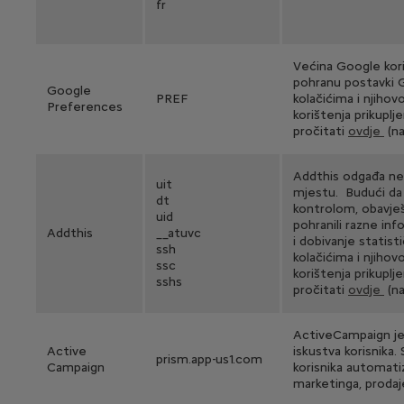
fr
Većina Google kori
pohranu postavki G
Google
PREF
kolačićima i njihov
Preferences
korištenja prikupl
pročitati
ovdje
(na
Addthis odgađa neko
uit
mjestu. Budući da 
dt
kontrolom, obavješ
uid
pohranili razne in
Addthis
__atuvc
i dobivanje statist
ssh
kolačićima i njihov
ssc
korištenja prikupl
sshs
pročitati
ovdje
(na
ActiveCampaign je
Active
iskustva korisnika.
prism.app-us1.com
Campaign
korisnika automati
marketinga, prodaje