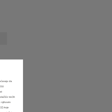
ućavaju da
čići
ti
ačiće trećih
e njihovim
EZ) koje