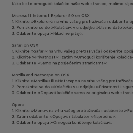
Kako biste omogućili kolačiće naše web stranice, molimo slije
Microsoft Internet Explorer 5.0 on OSX
1. Kliknite »Explorer« na vrhu vašeg pretraživača i odaberite 
2. Pomaknite se do »Kolačići« v u odjeljku »Ulazne datoteke
3. Odaberite opciju »Nikad ne pitaj«.
Safari on OSX
1. Kliknite »Safari« na vrhu vašeg pretraživača i odaberite opc
2. Kliknite »Privatnost« i zatim »Omogući korištenje kolačića
3. Odaberite »Samo na posjećenim stranicama«.
Mozilla and Netscape on OSX
1. Kliknite »Mozilla« ili »Netscape« na vrhu vašeg pretraživač
2. Pomaknite se do »Kolačići« v u odjeljku »Privatnost i sigu
3. Odaberite »Dopusti kolačiće samo za originalnu web strani
Opera
1. Kliknite »Menu« na vrhu vašeg pretraživača i odaberite »P
2. Zatim odaberite »Opcije« i tabulator »Napredno«.
3. Odaberite opciju »Omogući korištenje kolačića«.