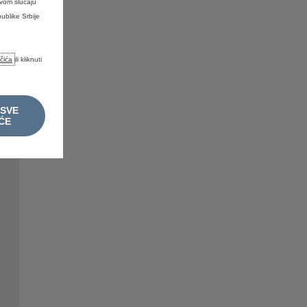
ovom slučaju
ublike Srbije
ačića
ili kliknuti
 SVE
ĆE