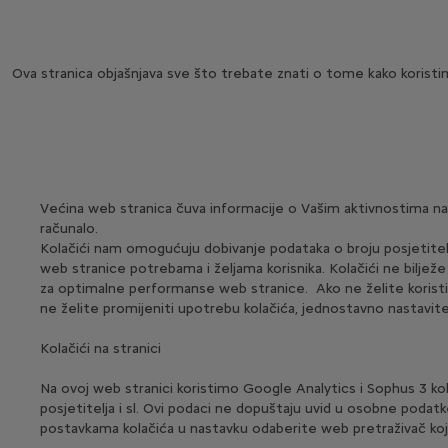
Ova stranica objašnjava sve što trebate znati o tome kako koristim
Većina web stranica čuva informacije o Vašim aktivnostima na w
računalo.
Kolačići nam omogućuju dobivanje podataka o broju posjetitelj
web stranice potrebama i željama korisnika. Kolačići ne biljež
za optimalne performanse web stranice. Ako ne želite koristiti
ne želite promijeniti upotrebu kolačića, jednostavno nastavit
Kolačići na stranici
Na ovoj web stranici koristimo Google Analytics i Sophus 3 ko
posjetitelja i sl. Ovi podaci ne dopuštaju uvid u osobne podat
postavkama kolačića u nastavku odaberite web pretraživač koji k