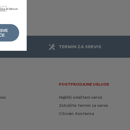
ačića
ili kliknuti
 SVE
ĆE
I
TERMIN ZA SERVIS
POSTPRODAJNE USLUGE
visi
Najbliži ovlašteni servis
Zatražite termin za servis
Citroën Asistenca