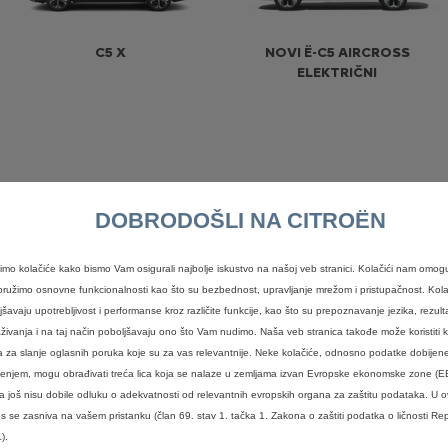
C5 X
NOVI Ë-C5 AIRCROSS
ELEKTRIČNI
DOBRODOŠLI NA CITROËN
timo kolačiće kako bismo Vam osigurali najbolje iskustvo na našoj veb stranici. Kolačići nam omog
ružimo osnovne funkcionalnosti kao što su bezbednost, upravljanje mrežom i pristupačnost. Kola
SPACETOURER
C3 N1
jšavaju upotrebljivost i performanse kroz različite funkcije, kao što su prepoznavanje jezika, rezulta
aživanja i na taj način poboljšavaju ono što Vam nudimo. Naša veb stranica takođe može koristiti kol
a za slanje oglasnih poruka koje su za vas relevantnije. Neke kolačiće, odnosno podatke dobijen
ćenjem, mogu obrađivati treća lica koja se nalaze u zemljama izvan Evropske ekonomske zone (E
 još nisu dobile odluku o adekvatnosti od relevantnih evropskih organa za zaštitu podataka. U 
s se zasniva na vašem pristanku (član 69. stav 1. tačka 1. Zakona o zaštiti podatka o ličnosti Rep
).