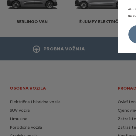
Ako ž
na gu
BERLINGO VAN
Ë-JUMPY ELEKTRIČNI
PROBNA VOŽNJA
OSOBNA VOZILA
PRONAĐ
Električna i hibridna vozila
Ovlašten
SUV vozila
Cjenovnic
Limuzine
Zatražit
Porodična vozila
Zatražit
Gradska vozila
Konfiguri