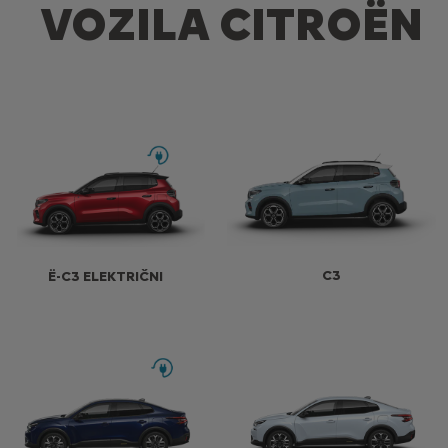
VOZILA CITROËN
C3
Ë-C3 ELEKTRIČNI