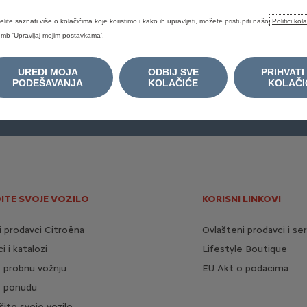
elite saznati više o kolačićima koje koristimo i kako ih upravljati, možete pristupiti našoj
Politici kol
mb 'Upravljaj mojim postavkama'.
JUMPY
JUMPER
UREDI MOJA
ODBIJ SVE
PRIHVATI
PODEŠAVANJA
KOLAČIĆE
KOLAČI
UPIT ZA PONUDU
CJENOVNIC
ITE SVOJE VOZILO
KORISNI LINKOVI
i prodavci Citroëna
Ovlašteni prodavci i ser
i i katalozi
Lifestyle Boutique
e probnu vožnju
EU Akt o podacima
e ponudu
šite svoje vozilo