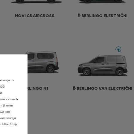
NOVI C5 AIRCROSS
Ë-BERLINGO ELEKTRIČNI
ućavaju da
čići
BERLINGO N1
Ë-BERLINGO VAN ELEKTRIČNI
ti
ačiće trećih
e njihovim
EZ) koje
ovom slučaju
ublike Srbije