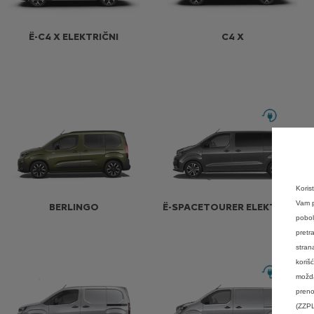
Ë-C4 X ELEKTRIČNI
C4 X
Koris
Vam p
BERLINGO
Ë-SPACETOURER ELEKTRIČNI
pobol
pretr
stran
koriš
možda
preno
(ZZPL