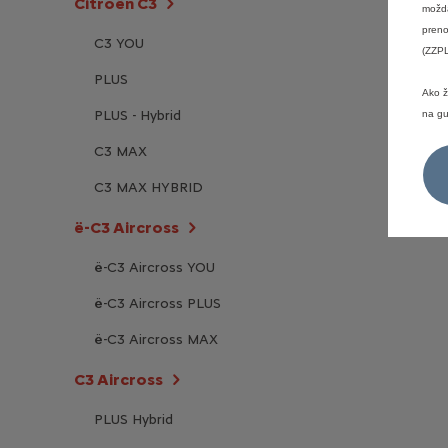
Citroën C3
možda
preno
C3 YOU
(ZZPL
PLUS
Ako ž
PLUS - Hybrid
na gu
C3 MAX
C3 MAX HYBRID
ë-C3 Aircross
ë-C3 Aircross YOU
ë-C3 Aircross PLUS
ë-C3 Aircross MAX
C3 Aircross
PLUS Hybrid