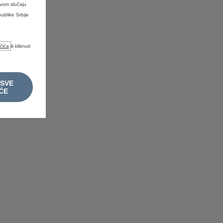
ovom slučaju
ublike Srbije
ačića
ili kliknuti
 SVE
ĆE