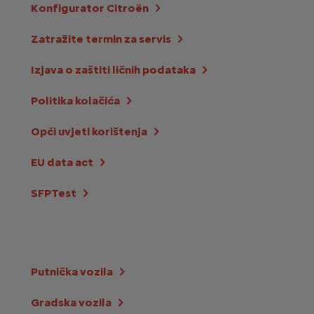
Konfigurator Citroën
Zatražite termin za servis
Izjava o zaštiti ličnih podataka
Politika kolačića
Opći uvjeti korištenja
EU data act
SFPTest
Putnička vozila
Gradska vozila