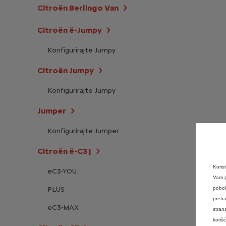
Citroën Berlingo Van
Citroën ë-Jumpy
Konfigurirajte Jumpy
Citroën Jumpy
Konfigurirajte Jumpy
Jumper
Konfigurirajte Jumper
Citroën ë-C3 |
Koris
eC3-YOU
Vam p
PLUS
pobol
pretr
eC3-MAX
stran
koriš