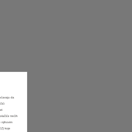
ućavaju da
čići
ti
ačiće trećih
e njihovim
EZ) koje