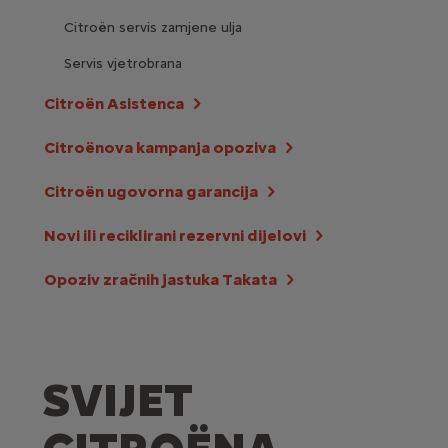
Citroën servis zamjene ulja
Servis vjetrobrana
Citroën Asistenca
Citroënova kampanja opoziva
Citroën ugovorna garancija
Novi ili reciklirani rezervni dijelovi
Opoziv zračnih jastuka Takata
SVIJET