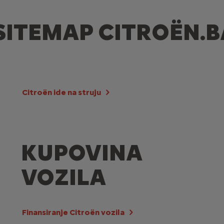
SITEMAP CITROËN.B
Citroën ide na struju
KUPOVINA
VOZILA
Finansiranje Citroën vozila