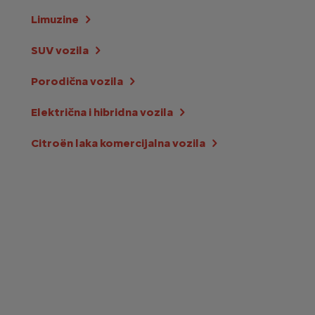
Limuzine
SUV vozila
Porodična vozila
Električna i hibridna vozila
Citroën laka komercijalna vozila