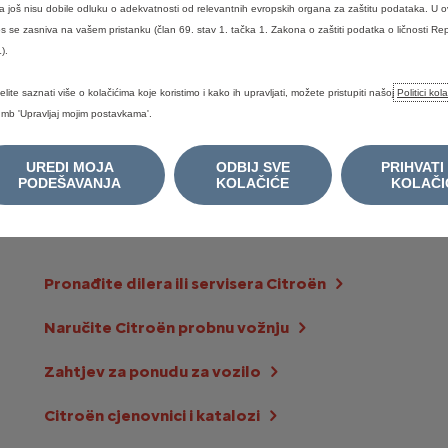
Citroën C3 Aircross osvojio prestižnu titulu
 još nisu dobile odluku o adekvatnosti od relevantnih evropskih organa za zaštitu podataka. U 
s se zasniva na vašem pristanku (član 69. stav 1. tačka 1. Zakona o zaštiti podatka o ličnosti Rep
Istorija Citroën kombija
).
elite saznati više o kolačićima koje koristimo i kako ih upravljati, možete pristupiti našoj
Politici kol
mb 'Upravljaj mojim postavkama'.
KORISNI
UREDI MOJA
ODBIJ SVE
PRIHVATI
PODEŠAVANJA
KOLAČIĆE
KOLAČI
LINKOVI
Pronađite dilera ili servisera Citroën
Naručite Citroën probnu vožnju
Zahtjev za ponudu za vozilo
Citroën cjenovnici i katalozi