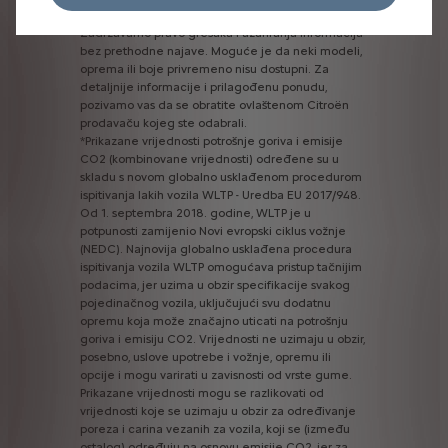
PDV-om)
bez
uzimanja
u
obzir
trenutnih
popusta.
Zadržavamo
pravo
grešaka
i
ažuriranja
informacija
bez
prethodne
najave.
Moguće
je
da
neki
modeli,
oprema
ili
boje
privremeno
nisu
dostupni.
Za
detaljnije
informacije
i
prilagođenu
ponudu,
pozivamo
vas
da
se
obratite
ovlaštenom
Citroën
prodavaču
kojeg
ste
odabrali.
*Prikazane
vrijednosti
potrošnje
goriva
i
emisije
CO2
(kombinovane
vrijednosti)
određene
su
u
skladu
s
novom
globalno
usklađenom
procedurom
ispitivanja
lakih
vozila
WLTP
-
Uredba
EU
2017/948.
Od
1.
septembra
2018.
godine,
WLTP
je
u
potpunosti
zamijenio
Novi
evropski
ciklus
vožnje
(NEDC).
Najnovija
globalno
usklađena
procedura
ispitivanja
vozila
WLTP
omogućava
pristup
tačnijim
podacima,
jer
uzima
u
obzir
specifikacije
svakog
pojedinačnog
vozila,
uključujući
svu
dodatnu
opremu
koja
može
značajno
uticati
na
potrošnju
goriva
i
emisiju
CO2.
Vrijednosti
ne
uzimaju
u
obzir,
posebno,
uslove
upotrebe
i
vožnje,
opremu
ili
opcije
i
mogu
varirati
u
zavisnosti
od
vrste
gume.
Prikazane
vrijednosti
mogu
se
razlikovati
od
vrijednosti
koje
se
uzimaju
u
obzir
za
određivanje
poreza
i
carina
vezanih
za
vozila,
koji
se
(između
ostalog)
određuju
na
osnovu
emisije
CO2,
jer
za