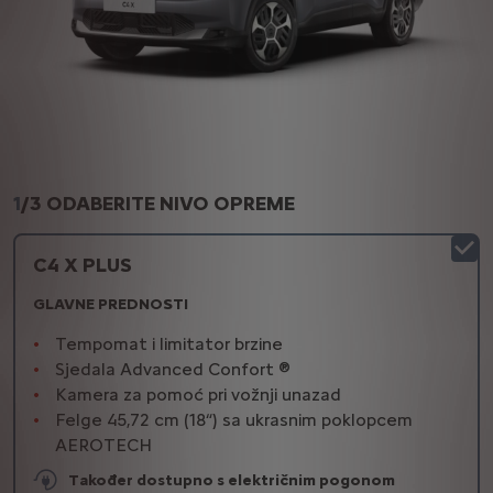
1
/
3 ODABERITE NIVO OPREME
C4 X PLUS
GLAVNE PREDNOSTI
Tempomat i limitator brzine
Sjedala Advanced Confort ®
Kamera za pomoć pri vožnji unazad
Felge 45,72 cm (18“) sa ukrasnim poklopcem
AEROTECH
Također dostupno s električnim pogonom