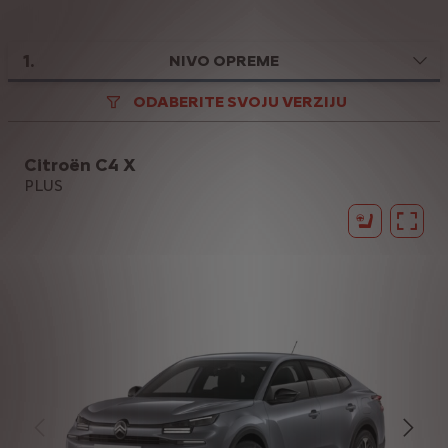
1
.
NIVO OPREME
ODABERITE SVOJU VERZIJU
Citroën C4 X
PLUS