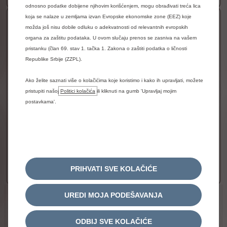
odnosno podatke dobijene njihovim korišćenjem, mogu obrađivati treća lica
koja se nalaze u zemljama izvan Evropske ekonomske zone (EEZ) koje
C4 X MAX
možda još nisu dobile odluku o adekvatnosti od relevantnih evropskih
organa za zaštitu podataka. U ovom slučaju prenos se zasniva na vašem
GLAVNE PREDNOSTI
pristanku (član 69. stav 1. tačka 1. Zakona o zaštiti podatka o ličnosti
Navigacijski sustav
Republike Srbije (ZZPL).
Prilagodljivi tempomat Stop&Go EAT8 s
mogućnošću potpunog zaustavljanja vozila i
Ako želite saznati više o kolačićima koje koristimo i kako ih upravljati, možete
pristupiti našoj
Politici kolačića
ili kliknuti na gumb 'Upravljaj mojim
pokretanja
postavkama'.
Kamera za vožnju unazad TOP REAR VISION
Sistem za kontrolu mrtvog ugla
Također dostupno s električnim pogonom
Dostupan s hibridnim pogonom
55.238 KM sa PDV-om
Od
VIŠE DETALJA
PRIHVATI SVE KOLAČIĆE
UREDI MOJA PODEŠAVANJA
Pravno obavještenje
Sve
cijene
su
informativnog
karaktera
i
ODBIJ SVE KOLAČIĆE
predstavljaju
preporučene,
referentne
cijene
(sa