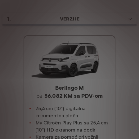
1
.
VERZIJE
Berlingo M
56.082 KM sa PDV-om
Od
25,4 cm (10“) digitalna
intrumentna ploča
My Citroën Play Plus sa 25,4 cm
(10“) HD ekranom na dodir
Kamera za pomoć pri vožnji