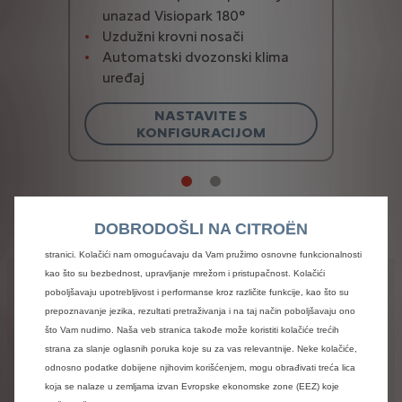
unazad Visiopark 180°
Uzdužni krovni nosači
Automatski dvozonski klima
uređaj
NASTAVITE S
KONFIGURACIJOM
DOBRODOŠLI NA CITROËN
Koristimo kolačiće kako bismo Vam osigurali najbolje iskustvo na našoj veb
stranici. Kolačići nam omogućavaju da Vam pružimo osnovne funkcionalnosti
kao što su bezbednost, upravljanje mrežom i pristupačnost. Kolačići
Pravno obavještenje
poboljšavaju upotrebljivost i performanse kroz različite funkcije, kao što su
prepoznavanje jezika, rezultati pretraživanja i na taj način poboljšavaju ono
Sve
cijene
su
informativnog
karaktera
i
predstavljaju
preporučene,
referentne
cijene
(sa
što Vam nudimo. Naša veb stranica takođe može koristiti kolačiće trećih
PDV-om)
bez
uzimanja
u
obzir
trenutnih
popusta.
strana za slanje oglasnih poruka koje su za vas relevantnije. Neke kolačiće,
Zadržavamo
pravo
grešaka
i
ažuriranja
informacija
odnosno podatke dobijene njihovim korišćenjem, mogu obrađivati treća lica
bez
prethodne
najave.
Moguće
je
da
neki
modeli,
koja se nalaze u zemljama izvan Evropske ekonomske zone (EEZ) koje
oprema
ili
boje
privremeno
nisu
dostupni.
Za