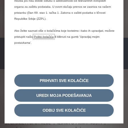
možda još nisu dobile odluku o adekvatnosti od relevantnih evropskih
Zadržavamo
pravo
grešaka
i
ažuriranja
informacija
organa za zaštitu podataka. U ovom slučaju prenos se zasniva na vašem
bez
prethodne
najave.
Moguće
je
da
neki
modeli,
pristanku (član 69. stav 1. tačka 1. Zakona o zaštiti podatka o ličnosti
oprema
ili
boje
privremeno
nisu
dostupni.
Za
Republike Srbije (ZZPL).
detaljnije
informacije
i
prilagođenu
ponudu,
pozivamo
vas
da
se
obratite
ovlaštenom
Citroën
prodavaču
kojeg
ste
odabrali.
Ako želite saznati više o kolačićima koje koristimo i kako ih upravljati, možete
pristupiti našoj
Politici kolačića
ili kliknuti na gumb 'Upravljaj mojim
postavkama'.
PROBNA VOŽNJA
UPIT ZA PONUDU
PRATITE NAS
PRIHVATI SVE KOLAČIĆE
UREDI MOJA PODEŠAVANJA
ODBIJ SVE KOLAČIĆE
OPĆI UVJETI UPOTREBE
IZJAVA O PRIVATNOSTI