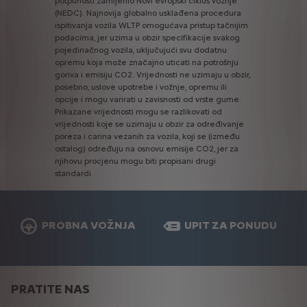
potpunosti
zamijenio
Novi
evropski
ciklus
vožnje
(NEDC).
Najnovija
globalno
usklađena
procedura
ispitivanja
vozila
WLTP
omogućava
pristup
tačnijim
podacima,
jer
uzima
u
obzir
specifikacije
svakog
pojedinačnog
vozila,
uključujući
svu
dodatnu
opremu
koja
može
značajno
uticati
na
potrošnju
goriva
i
emisiju
CO2.
Vrijednosti
ne
uzimaju
u
obzir,
posebno,
uslove
upotrebe
i
vožnje,
opremu
ili
opcije
i
mogu
varirati
u
zavisnosti
od
vrste
gume.
Prikazane
vrijednosti
mogu
se
razlikovati
od
vrijednosti
koje
se
uzimaju
u
obzir
za
određivanje
poreza
i
carina
vezanih
za
vozila,
koji
se
(između
ostalog)
određuju
na
osnovu
emisije
CO2,
jer
za
njihovu
procjenu
mogu
biti
propisani
drugi
standardi.
PROBNA VOŽNJA
UPIT ZA PONUDU
PRATITE NAS