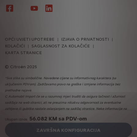
OPĆI UVJETI UPOTREBE
IZJAVA O PRIVATNOSTI
KOLAČIĆI
SAGLASNOST ZA KOLAČIĆE
KARTA STRANICE
Citroën 2025
*Sve slike su simbolične. Navedene cijene su informativnog karaktera (sa
uključenim PDV-om). Zadržavamo pravo na greške i izmjene informacija bez
prethodne najave.
C Automobil Import će se u razumnoj mjeri truditi da osigura tačnost i ažurnost
sadržaja na web stranici, ali ne preuzima nikakvu odgovornost za eventualne
zahtjeve ili gubitke nastale oslanjanjem na sadržaj stranice. Neke informacije na
ovoj stranici mogu biti netačne zbog promjena proizvoda koje su se desile nakon
56.082 KM sa PDV-om
Ukupan iznos
njihovog predstavljanja. Određeni dijelovi opreme koji su opisani ili prikazani mogu
biti dostupni samo u pojedinim zemljama ili uz doplatu. C Automobil Import
ZAVRŠNA KONFIGURACIJA
zadržava pravo da u bilo kojem trenutku izmijeni specifikacije proizvoda. Za tačne