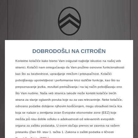
DOBRODOŠLI NA CITROËN
Koristimo kolačiće kako bismo Vam osigurali najbolje iskustvo na našoj veb
stranici. Kolačići nam omogućavaju da Vam pružimo osnovne funkcionalnosti
Navigacijski sustav MY CITROEN DRIVE
kao što su bezbednost, upravljanje mrežom i pristupačnost. Kolačići
PLUS
poboljšavaju upotrebljivost i performanse kroz različite funkcije, kao što su
1.032 KM sa PDV-om
prepoznavanje jezika, rezultati pretraživanja i na taj način poboljšavaju ono
što Vam nudimo. Naša veb stranica takođe može koristiti kolačiće trećih
strana za slanje oglasnih poruka koje su za vas relevantnije. Neke kolačiće,
Dodaj
odnosno podatke dobijene njihovim korišćenjem, mogu obrađivati treća lica
koja se nalaze u zemljama izvan Evropske ekonomske zone (EEZ) koje
možda još nisu dobile odluku o adekvatnosti od relevantnih evropskih
organa za zaštitu podataka. U ovom slučaju prenos se zasniva na vašem
SIGURNOST
pristanku (član 69. stav 1. tačka 1. Zakona o zaštiti podatka o ličnosti