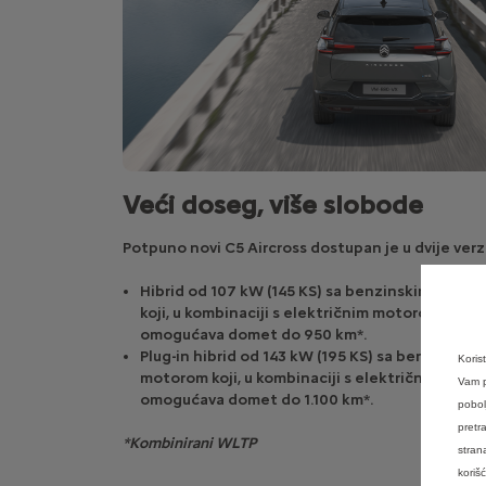
Veći doseg, više slobode
Potpuno novi C5 Aircross dostupan je u dvije verzi
Hibrid od 107 kW (145 KS) sa benzinskim moto
koji, u kombinaciji s električnim motorom,
omogućava domet do 950 km*.
Plug-in hibrid od 143 kW (195 KS) sa benzinskim
Koris
motorom koji, u kombinaciji s električnim moto
Vam p
omogućava domet do 1.100 km*.
pobol
pretr
*Kombinirani WLTP
stran
koriš