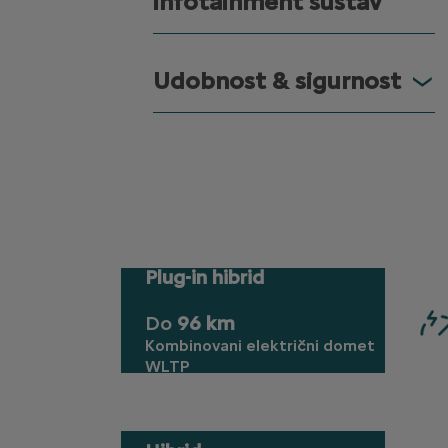
infotainment sustav
Udobnost & sigurnost
Plug-in hibrid
Do
96 km
Kombinovani električni domet
WLTP