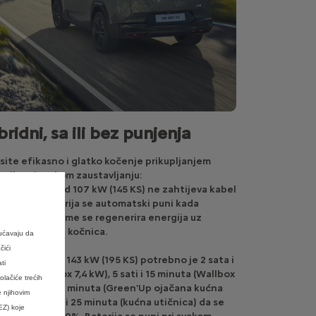
bridni, sa ili bez punjenja
usite efikasno i glatko kočenje prikupljanjem
rgije pri svakom zaustavljanju:
ridna verzija od 107 kW (145 KS) ne zahtijeva kabel
punjenje; baterija se automatski puni kada
omobil koči, čime se regenerira energija uz
vanje habanja kočnica.
ućavaju da
čići
-in hibridu od 143 kW (195 KS) potrebno je 2 sata i
ti
inuta (Wallbox 7,4 kW), 5 sati i 15 minuta (Wallbox
ačiće trećih
 kW), 5 sati i 55 minuta (Green'Up ojačana kućna
e njihovim
nica) ili 8 sati i 25 minuta (kućna utičnica) da se
EZ) koje