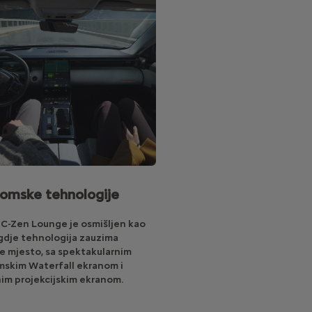
omske tehnologije
 C-Zen Lounge je osmišljen kao
 gdje tehnologija zauzima
je mjesto, sa spektakularnim
skim Waterfall ekranom i
nim projekcijskim ekranom.