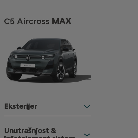
C5 Aircross
MAX
Eksterijer
Unutrašnjost &