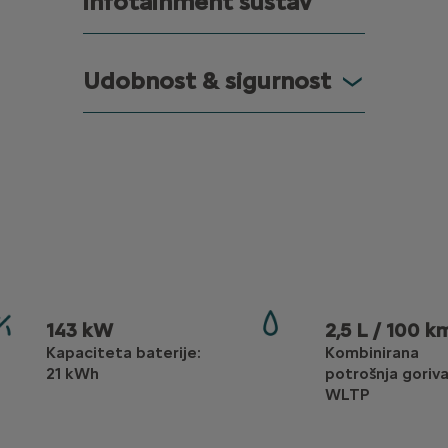
infotainment sustav
Udobnost & sigurnost
143 kW
2,5 L / 100 k
Kapaciteta baterije:
Kombinirana
21 kWh
potrošnja goriv
WLTP