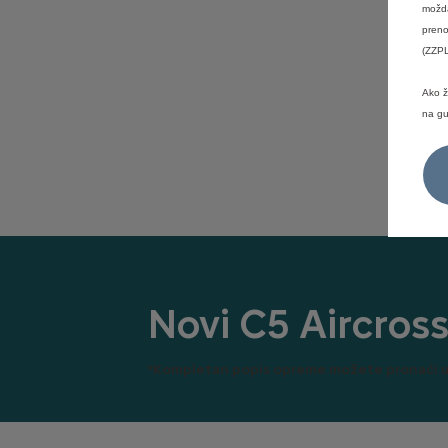
možda
preno
(ZZPL
Ako ž
na gu
Novi C5 Aircros
*Kompletan popis opreme možete pronaći u