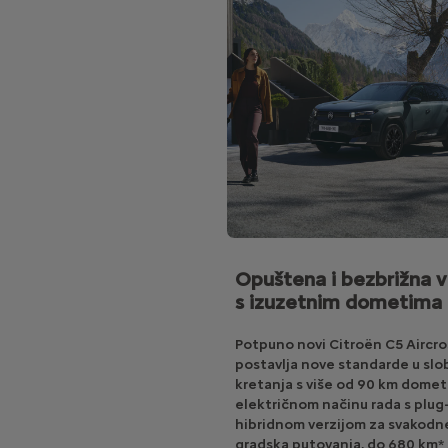
Opuštena i bezbrižna v
s izuzetnim dometima
Potpuno novi Citroën C5 Aircro
postavlja nove standarde u slo
kretanja s više od 90 km domet
električnom načinu rada s plug-
hibridnom verzijom za svakodn
gradska putovanja, do 680 km* 