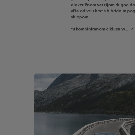
električnom verzijom dugog do
više od 950 km* s hibridnim po
sklopom.
*u kombiniranom ciklusu WLTP