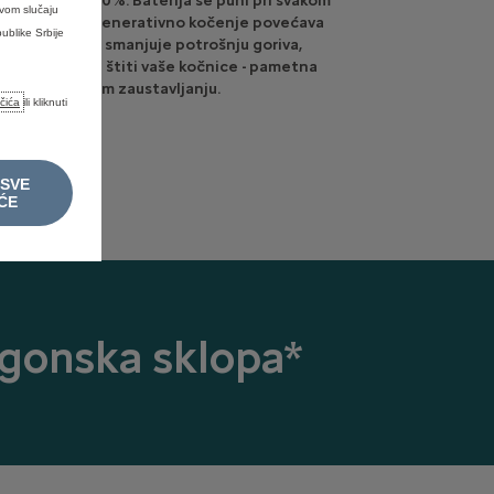
uni od 0 do 100%. Baterija se puni pri svakom
ovom slučaju
stavljanju: regenerativno kočenje povećava
ublike Srbije
ktrični domet, smanjuje potrošnju goriva,
njuje emisije i štiti vaše kočnice - pametna
rgija pri svakom zaustavljanju.
ačića
ili kliknuti
 SVE
ĆE
gonska sklopa*