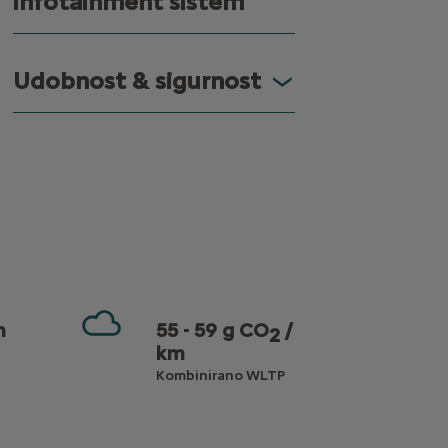
infotainment sistem
Udobnost & sigurnost
m
55 - 59 g CO
/
2
km
a
Kombinirano WLTP