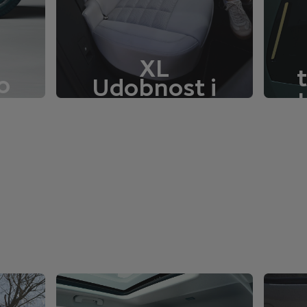
XL
o
Udobnost i
u
prostor