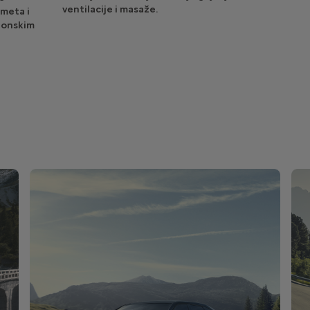
ventilacije i masaže.
meta i
gonskim