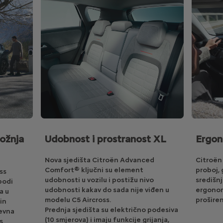
ožnja
Udobnost i prostranost XL
Ergon
Nova sjedišta Citroën Advanced
Citroën
Comfort® ključni su element
proboj,
ss
udobnosti u vozilu i postižu nivo
središn
bodi
udobnosti kakav do sada nije viđen u
ergonom
a u
modelu C5 Aircross.
prošire
in
Prednja sjedišta su električno podesiva
evna
(10 smjerova) i imaju funkcije grijanja,
s