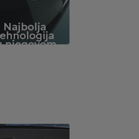
Najbolja
tehnologija
 njegovom
razredu