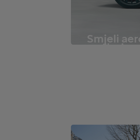
Smjeli aer
dizajn