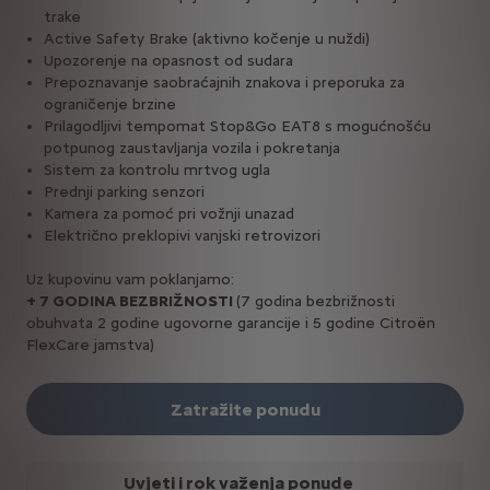
trake
Active Safety Brake (aktivno kočenje u nuždi)
Upozorenje na opasnost od sudara
Prepoznavanje saobraćajnih znakova i preporuka za
ograničenje brzine
Prilagodljivi tempomat Stop&Go EAT8 s mogućnošću
potpunog zaustavljanja vozila i pokretanja
Sistem za kontrolu mrtvog ugla
Prednji parking senzori
Kamera za pomoć pri vožnji unazad
Električno preklopivi vanjski retrovizori
Uz kupovinu vam poklanjamo:
+ 7 GODINA BEZBRIŽNOSTI
(7 godina bezbrižnosti
obuhvata 2 godine ugovorne garancije i 5 godine Citroën
FlexCare jamstva)
Zatražite ponudu
Uvjeti i rok važenja ponude