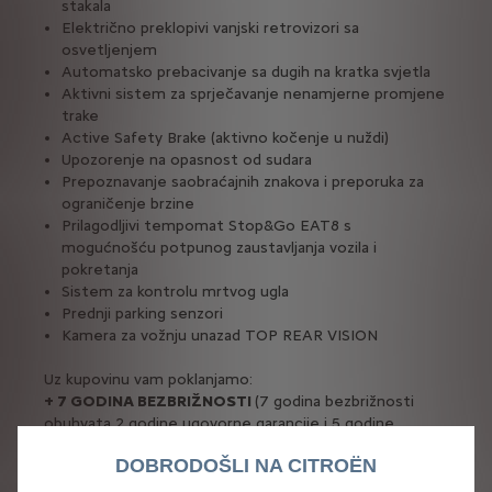
stakala
Električno preklopivi vanjski retrovizori sa
osvetljenjem
Automatsko prebacivanje sa dugih na kratka svjetla
Aktivni sistem za sprječavanje nenamjerne promjene
trake
Active Safety Brake (aktivno kočenje u nuždi)
Upozorenje na opasnost od sudara
Prepoznavanje saobraćajnih znakova i preporuka za
ograničenje brzine
Prilagodljivi tempomat Stop&Go EAT8 s
mogućnošću potpunog zaustavljanja vozila i
pokretanja
Sistem za kontrolu mrtvog ugla
Prednji parking senzori
Kamera za vožnju unazad TOP REAR VISION
Uz kupovinu vam poklanjamo:
+ 7 GODINA BEZBRIŽNOSTI
(7 godina bezbrižnosti
obuhvata 2 godine ugovorne garancije i 5 godine
Citroën FlexCare jamstva)
DOBRODOŠLI NA CITROËN