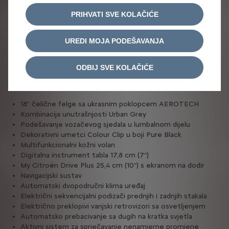
PRIHVATI SVE KOLAČIĆE
ELEKTRIČNI CITROËN Ë-C4
PLUS ëLektrični 100
kW
UREDI MOJA PODEŠAVANJA
61.900 KM*
ZA
ODBIJ SVE KOLAČIĆE
Bogatije opremljena verzija PLUS sa sljedećom opremom:
18'' čelične felge sa ukrasnim poklopcem AEROTECH
Kombinacija unutrašnjosti Urban Grey
Podešavanje vozačevog sjedala u lumbalnom dijelu
Dekorativni umetci Colour Clip u boji Pure Black
Multifunkcionalni kožni volan
Digitalna instrument tabla 17,8 cm (7“)
My Citroën Drive Plus 25,4 cm (10“) s ekranom na dodir
Navigacijski sustav
Automatski dvopodručni klima uređaj
Električni sekvencijalni podizači prednjih i zadnjih stakala
Električno preklopivi vanjski retrovizori sa osvetljenjem
Automatsko prebacivanje sa dugih na kratka svjetla
Aktivni sistem za sprječavanje nenamjerne promjene