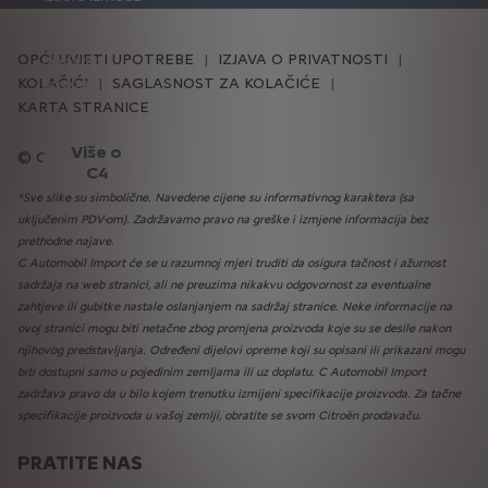
100%
električnih ili
OPĆI UVJETI UPOTREBE
IZJAVA O PRIVATNOSTI
hibridnih
KOLAČIĆI
pogona.
SAGLASNOST ZA KOLAČIĆE
KARTA STRANICE
Više o
Citroën 2025
C4
*Sve slike su simbolične. Navedene cijene su informativnog karaktera (sa
uključenim PDV-om). Zadržavamo pravo na greške i izmjene informacija bez
prethodne najave.
C Automobil Import će se u razumnoj mjeri truditi da osigura tačnost i ažurnost
sadržaja na web stranici, ali ne preuzima nikakvu odgovornost za eventualne
zahtjeve ili gubitke nastale oslanjanjem na sadržaj stranice. Neke informacije na
ovoj stranici mogu biti netačne zbog promjena proizvoda koje su se desile nakon
njihovog predstavljanja. Određeni dijelovi opreme koji su opisani ili prikazani mogu
biti dostupni samo u pojedinim zemljama ili uz doplatu. C Automobil Import
zadržava pravo da u bilo kojem trenutku izmijeni specifikacije proizvoda. Za tačne
specifikacije proizvoda u vašoj zemlji, obratite se svom Citroën prodavaču.
PRATITE NAS