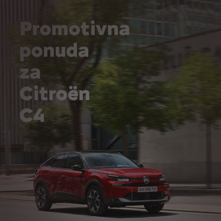
Promotivna
ponuda
za
Citroën
C4