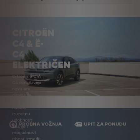
CITROËN
C4 & Ë-
C4
ELEKTRIČEN
Citroën ë-C4 i
C4 označavaju
novu eru
dizajna za
brend Citroën,
nudeći
izuzetnu
udobnost
PROBNA VOŽNJA
UPIT ZA PONUDU
vožnje i
mogućnost
izbora između