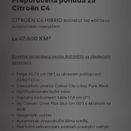
Citroën C4
CITROËN C4 HIBRID
BUSINESS 145 ëDCS6 sa
automatskim mjenjačem
47.600 KM*
ZA
Bogatije opremljena verzija BUSINESS sa sljedećom
opremom:
Felge 45,72 cm (18“) sa ukrasnim poklopcem
AEROTECH
Dekorativni umetci Colour Clip u boji Pure Black
Multifunkcionalni kožni volan
Digitalna instrument tabla 17,8 cm (7“)
My Citroën Drive Plus 25,4 cm (10“) s ekranom na
dodir
Navigacijski sustav
Automatski dvopodručni klima uređaj
Električni sekvencijalni podizači prednjih i zadnjih