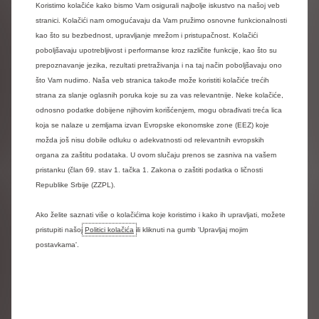
Koristimo kolačiće kako bismo Vam osigurali najbolje iskustvo na našoj veb
Zatražite ponudu
stranici. Kolačići nam omogućavaju da Vam pružimo osnovne funkcionalnosti
kao što su bezbednost, upravljanje mrežom i pristupačnost. Kolačići
poboljšavaju upotrebljivost i performanse kroz različite funkcije, kao što su
Uvjeti i rok važenja ponude
prepoznavanje jezika, rezultati pretraživanja i na taj način poboljšavaju ono
što Vam nudimo. Naša veb stranica takođe može koristiti kolačiće trećih
strana za slanje oglasnih poruka koje su za vas relevantnije. Neke kolačiće,
odnosno podatke dobijene njihovim korišćenjem, mogu obrađivati treća lica
koja se nalaze u zemljama izvan Evropske ekonomske zone (EEZ) koje
možda još nisu dobile odluku o adekvatnosti od relevantnih evropskih
organa za zaštitu podataka. U ovom slučaju prenos se zasniva na vašem
pristanku (član 69. stav 1. tačka 1. Zakona o zaštiti podatka o ličnosti
Republike Srbije (ZZPL).
Ako želite saznati više o kolačićima koje koristimo i kako ih upravljati, možete
pristupiti našoj
Politici kolačića
ili kliknuti na gumb 'Upravljaj mojim
postavkama'.
Preporučena ponuda za ë-
Citroën C4