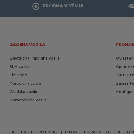
PROBNA VOŽNJA
OSOBNA VOZILA
PRONAĐ
Električna i hibridna vozila
Ovlašten
SUV vozila
Cjenovnic
Limuzine
Zatražit
Porodična vozila
Zatražit
Gradska vozila
Konfiguri
Komercijalna vozila
OPĆI UVJETI UPOTREBE
IZJAVA O PRIVATNOSTI
KOLAČI