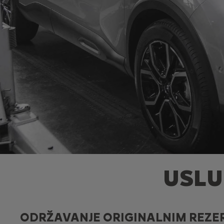
USLU
ODRŽAVANJE ORIGINALNIM REZE