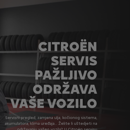
CITROËN
SERVIS
PAŽLJIVO
ODRŽAVA
VAŠE VOZILO
Servisni pregled, zamjena ulja, kočionog sistema,
akumulatora, klima uređaja... Želite li uštedjeti na
održavanju vašeg vozila? U Citroën servisu