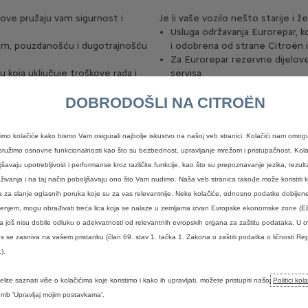
love pružaju vam sigurnost i
Je li vaše vozilo nešto starije i 
Usluga održavanja Eurorepar, ko
tetom, pouzdanošću i dugotrajnošću
i odobrena od strane Citroën in
Za Eurorepar rezervne dijelove
 koja uključuje troškove rada i
servisa.
DOBRODOŠLI NA CITROËN
timo kolačiće kako bismo Vam osigurali najbolje iskustvo na našoj veb stranici. Kolačići nam omog
ružimo osnovne funkcionalnosti kao što su bezbednost, upravljanje mrežom i pristupačnost. Kola
jšavaju upotrebljivost i performanse kroz različite funkcije, kao što su prepoznavanje jezika, rezulta
aživanja i na taj način poboljšavaju ono što Vam nudimo. Naša veb stranica takođe može koristiti kol
a za slanje oglasnih poruka koje su za vas relevantnije. Neke kolačiće, odnosno podatke dobijen
ćenjem, mogu obrađivati treća lica koja se nalaze u zemljama izvan Evropske ekonomske zone (E
 još nisu dobile odluku o adekvatnosti od relevantnih evropskih organa za zaštitu podataka. U 
s se zasniva na vašem pristanku (član 69. stav 1. tačka 1. Zakona o zaštiti podatka o ličnosti Rep
).
elite saznati više o kolačićima koje koristimo i kako ih upravljati, možete pristupiti našoj
Politici kol
KI
mb 'Upravljaj mojim postavkama'.