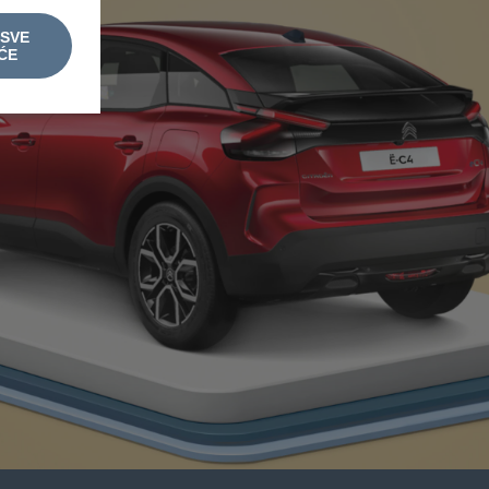
 SVE
ĆE