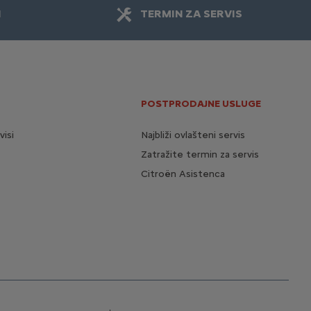
I
TERMIN ZA SERVIS
POSTPRODAJNE USLUGE
visi
Najbliži ovlašteni servis
Zatražite termin za servis
Citroën Asistenca