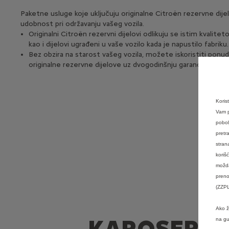
Paketne usluge koje uključuju originalne Citroën rezervne dije
udobnost pri održavanju vašeg vozila.
Originalni Citroën rezervni dijelovi odlikuju se istim kvali
kao i dijelovi ugrađeni u vaše vozilo kada je napustilo fabriku.
Bez obzira na starost vašeg vozila, možete iskoristiti ponudu
originalne rezervne dijelove uz dvogodinšnju garanciju.
Koris
Vam p
pobol
pretr
stran
koriš
možda
preno
(ZZPL
Ako ž
KAROSERIJS
na gu