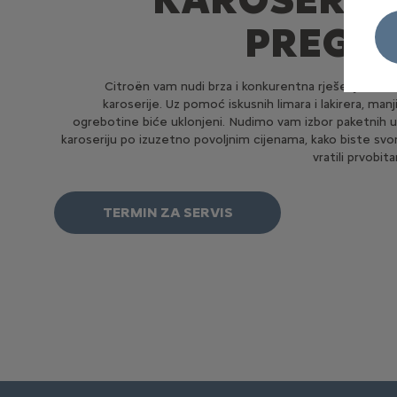
PREGLE
Citroën vam nudi brza i konkurentna rješenja za o
karoserije. Uz pomoć iskusnih limara i lakirera, manji
ogrebotine biće uklonjeni. Nudimo vam izbor paketnih u
karoseriju po izuzetno povoljnim cijenama, kako biste svo
vratili prvobita
TERMIN ZA SERVIS