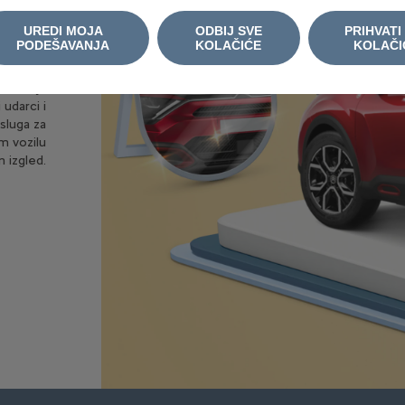
DI
UREDI MOJA
ODBIJ SVE
PRIHVATI
PODEŠAVANJA
KOLAČIĆE
KOLAČI
štećenja
 udarci i
sluga za
m vozilu
n izgled.