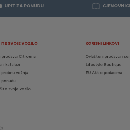
UPIT ZA PONUDU
CJENOVNIC
ITE SVOJE VOZILO
KORISNI LINKOVI
i prodavci Citroëna
Ovlašteni prodavci i ser
i i katalozi
Lifestyle Boutique
e probnu vožnju
EU Akt o podacima
e ponudu
šite svoje vozilo
ĆI