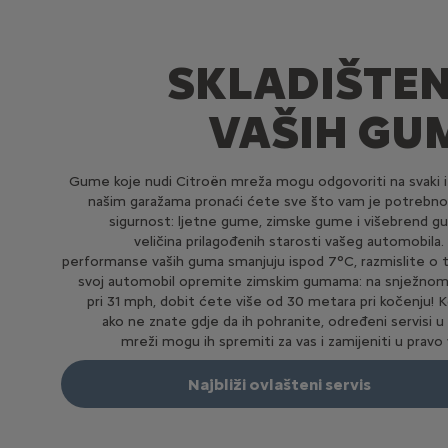
SKLADIŠTEN
VAŠIH GU
Gume koje nudi Citroën mreža mogu odgovoriti na svaki i
našim garažama pronaći ćete sve što vam je potrebno
sigurnost: ljetne gume, zimske gume i višebrend g
veličina prilagođenih starosti vašeg automobila.
performanse vaših guma smanjuju ispod 7°C, razmislite o
svoj automobil opremite zimskim gumama: na snježnom
pri 31 mph, dobit ćete više od 30 metara pri kočenju! 
ako ne znate gdje da ih pohranite, određeni servisi u
mreži mogu ih spremiti za vas i zamijeniti u pravo 
Najbliži ovlašteni servis