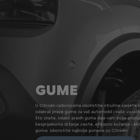
GUME
U Citroën radionicama iskoristite stručne savjete 
odabrali prave gume za vaš automobil i vaše vozačk
što znate, odabir pravih guma daje vam bolje prianja
besprijekorno držanje ceste, efikasno kočenje i 
goriva. Iskoristite najbolje ponude uz Citroën.