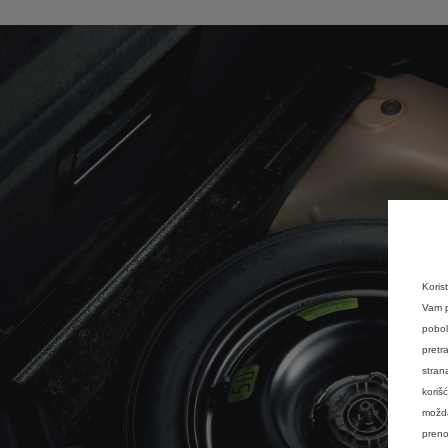
Koris
Vam p
pobol
pretr
stran
koriš
možda
preno