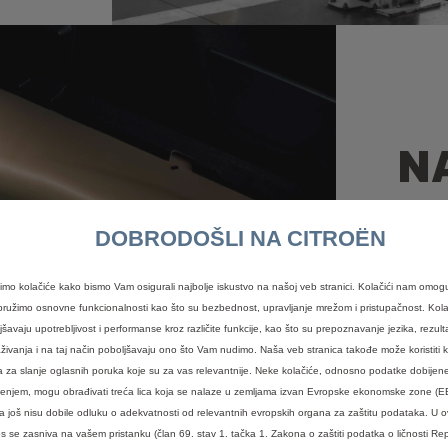
N
R
DOBRODOŠLI NA CITROËN
T
timo kolačiće kako bismo Vam osigurali najbolje iskustvo na našoj veb stranici. Kolačići nam omog
ružimo osnovne funkcionalnosti kao što su bezbednost, upravljanje mrežom i pristupačnost. Kola
jšavaju upotrebljivost i performanse kroz različite funkcije, kao što su prepoznavanje jezika, rezulta
NAŠ
aživanja i na taj način poboljšavaju ono što Vam nudimo. Naša veb stranica takođe može koristiti kol
a za slanje oglasnih poruka koje su za vas relevantnije. Neke kolačiće, odnosno podatke dobijen
Prip
Zašt
ćenjem, mogu obrađivati treća lica koja se nalaze u zemljama izvan Evropske ekonomske zone (E
Za mirn
 još nisu dobile odluku o adekvatnosti od relevantnih evropskih organa za zaštitu podataka. U 
umje
Da bi
s se zasniva na vašem pristanku (član 69. stav 1. tačka 1. Zakona o zaštiti podatka o ličnosti Rep
Ovo ukl