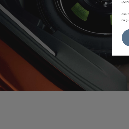
(ZZPL
Ako ž
na gu