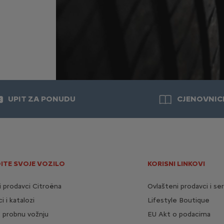
UPIT ZA PONUDU
CJENOVNIC
ITE SVOJE VOZILO
KORISNI LINKOVI
i prodavci Citroëna
Ovlašteni prodavci i ser
i i katalozi
Lifestyle Boutique
e probnu vožnju
EU Akt o podacima