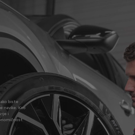
kako biste
e navike. Kao
nje i
ekonomičnost