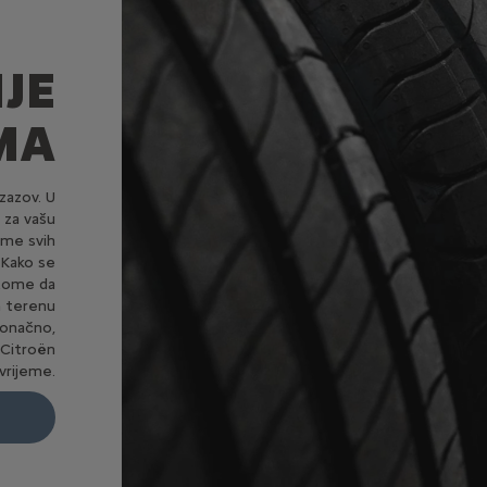
JE
MA
zazov. U
 za vašu
ume svih
 Kako se
 tome da
 terenu
Konačno,
 Citroën
vrijeme.