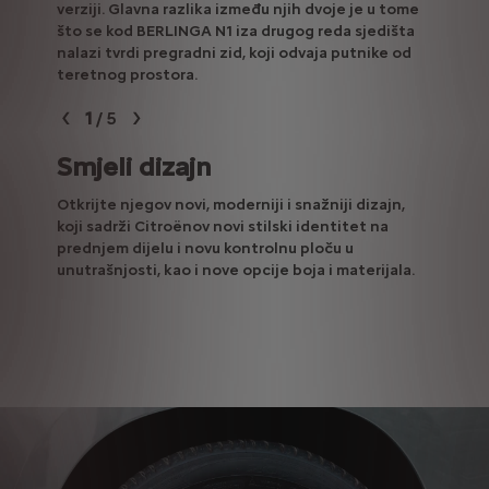
verziji. Glavna razlika između njih dvoje je u tome
što se kod BERLINGA N1 iza drugog reda sjedišta
nalazi tvrdi pregradni zid, koji odvaja putnike od
teretnog prostora.
1
/
5
Nazad
NASTAVI
eme
Smjeli dizajn
Mod
zmeđu
Otkrijte njegov novi, moderniji i snažniji dizajn,
Uživajt
na
koji sadrži Citroënov novi stilski identitet na
generac
im, po
prednjem dijelu i novu kontrolnu ploču u
dodir, 
n
unutrašnjosti, kao i nove opcije boja i materijala.
beskont
h dvoje
og reda
aja