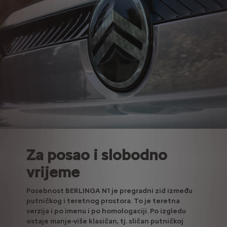
Za posao i slobodno
vrijeme
Posebnost BERLINGA N1 je pregradni zid između
putničkog i teretnog prostora. To je teretna
verzija i po imenu i po homologaciji. Po izgledu
ostaje manje-više klasičan, tj. sličan putničkoj