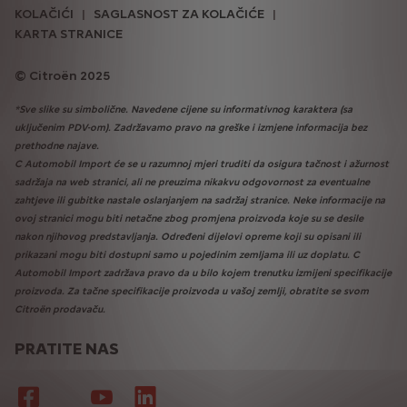
KOLAČIĆI
SAGLASNOST ZA KOLAČIĆE
KARTA STRANICE
Citroën 2025
*Sve slike su simbolične. Navedene cijene su informativnog karaktera (sa
uključenim PDV-om). Zadržavamo pravo na greške i izmjene informacija bez
prethodne najave.
C Automobil Import će se u razumnoj mjeri truditi da osigura tačnost i ažurnost
sadržaja na web stranici, ali ne preuzima nikakvu odgovornost za eventualne
zahtjeve ili gubitke nastale oslanjanjem na sadržaj stranice. Neke informacije na
ovoj stranici mogu biti netačne zbog promjena proizvoda koje su se desile
nakon njihovog predstavljanja. Određeni dijelovi opreme koji su opisani ili
prikazani mogu biti dostupni samo u pojedinim zemljama ili uz doplatu. C
Automobil Import zadržava pravo da u bilo kojem trenutku izmijeni specifikacije
proizvoda. Za tačne specifikacije proizvoda u vašoj zemlji, obratite se svom
Citroën prodavaču.
PRATITE NAS