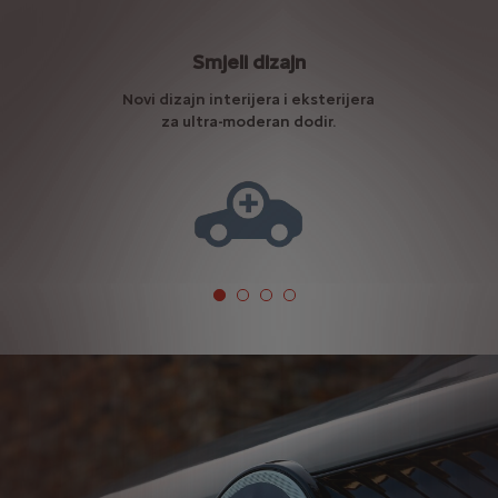
Smjeli dizajn
i
Novi dizajn interijera i eksterijera
E
nje
za ultra-moderan dodir.
za