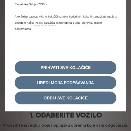
Republike Srbije (ZZPL).
najbliže prodajno mjesto.
Ako želite saznati više o kolačićima koje koristimo i kako ih upravljati, možete
pristupiti našoj
Politici kolačića
ili kliknuti na gumb 'Upravljaj mojim
Pronađite prodajno mjesto
postavkama'.
Zatražite ponudu
PRIHVATI SVE KOLAČIĆE
UREDI MOJA PODEŠAVANJA
ODBIJ SVE KOLAČIĆE
1. ODABERITE VOZILO
Pronađite izvedbu, boju i opcijsku opremu koje vam odgovaraju.