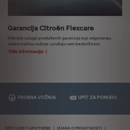
Co
Garancija Citroën Flexcare
Otkrijte usluge produženih garancija koji odgovaraju
Pre
vašem načinu vožnje i pružaju vam bezbrižnost.
Sto
pra
Više informacija
upra
PROBNA VOŽNJA
UPIT ZA PONUDU
OPĆI UVJETI UPOTREBE
IZJAVA O PRIVATNOSTI