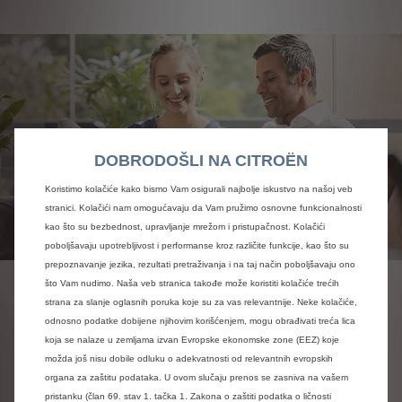
DOBRODOŠLI NA CITROËN
Koristimo kolačiće kako bismo Vam osigurali najbolje iskustvo na našoj veb
stranici. Kolačići nam omogućavaju da Vam pružimo osnovne funkcionalnosti
kao što su bezbednost, upravljanje mrežom i pristupačnost. Kolačići
poboljšavaju upotrebljivost i performanse kroz različite funkcije, kao što su
prepoznavanje jezika, rezultati pretraživanja i na taj način poboljšavaju ono
što Vam nudimo. Naša veb stranica takođe može koristiti kolačiće trećih
Pošaljite upit putem
strana za slanje oglasnih poruka koje su za vas relevantnije. Neke kolačiće,
odnosno podatke dobijene njihovim korišćenjem, mogu obrađivati treća lica
interneta ili ga predajte u
koja se nalaze u zemljama izvan Evropske ekonomske zone (EEZ) koje
prodajnom salonu
možda još nisu dobile odluku o adekvatnosti od relevantnih evropskih
organa za zaštitu podataka. U ovom slučaju prenos se zasniva na vašem
pristanku (član 69. stav 1. tačka 1. Zakona o zaštiti podatka o ličnosti
Vozilo možete odabrati u nekoliko koraka ili kontaktirate