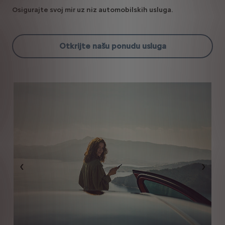
Osigurajte svoj mir uz niz automobilskih usluga.
Otkrijte našu ponudu usluga
Nazad
NAST